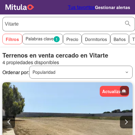
Tus favoritos
Gestionar alertas
Palabras clave
Filtros
1
Precio
Dormitorios
Baños
T
Terrenos en venta cercado en Vitarte
4 propiedades disponibles
Ordenar por:
Popularidad
Actualizado